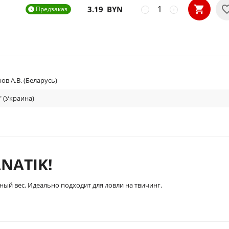
3.19
BYN
Предзаказ

−
+
в А.В. (Беларусь)
" (Украина)
NATIK!
ый вес. Идеально подходит для ловли на твичинг.