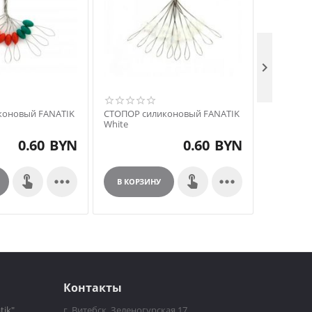

коновый FANATIK
СТОПОР силиконовый FANATIK
СТОПОР с
White
Black
0.60
BYN
0.60
BYN


В КОРЗИНУ
В КОРЗ
Контакты
tik"
г. Витебск, Зеленогурская 17