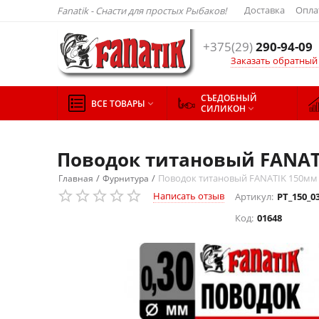
Доставка
Опла
Fanatik - Снасти для простых Рыбаков!
+375(29)
290-94-09
Заказать обратный
СЪЕДОБНЫЙ
ВСЕ ТОВАРЫ

СИЛИКОН

Поводок титановый FANAT
/
/
Поводок титановый FANATIK 150мм
Главная
Фурнитура
Написать отзыв
Артикул:
PT_150_0
Код:
01648