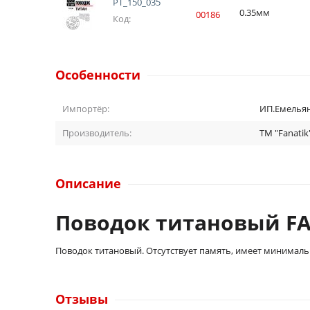
PT_150_035
0.35мм
00186
Код:
Особенности
Импортёр:
ИП.Емельяно
Производитель:
TM "Fanatik
Описание
Поводок титановый FA
Поводок титановый. Отсутствует память, имеет минимальн
Отзывы