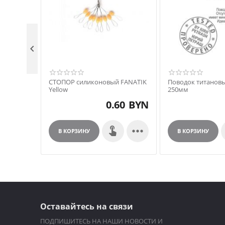

СТОПОР силиконовый FANATIK
Поводок титанов
Yellow
250мм
0.60
BYN

В КОРЗИНУ
В КОРЗИНУ
Оставайтесь на связи
ПОДПИШИТЕСЬ НА НАШИ НОВОСТИ И