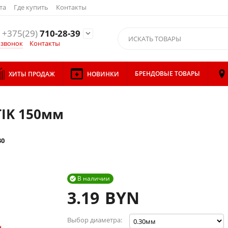
та
Где купить
Контакты
+375(29)
710-28-39

 звонок
Контакты
БРЕНДОВЫЕ ТОВАРЫ
ХИТЫ ПРОДАЖ
НОВИНКИ
IK 150мм
30
В наличии

3.19
BYN
Выбор диаметра: