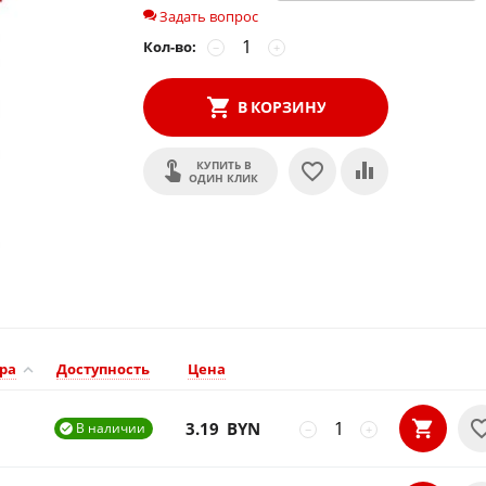
Задать вопрос
Кол-во:
−
+
В КОРЗИНУ
КУПИТЬ В
ОДИН КЛИК
ра
Доступность
Цена
3.19
BYN
В наличии

−
+