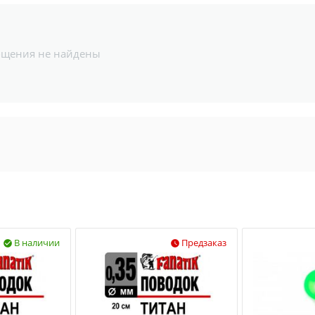
бщения не найдены
В наличии
Предзаказ

