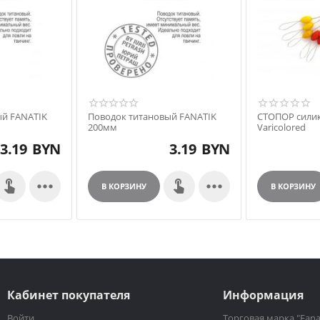
ый FANATIK
Поводок титановый FANATIK
СТОПОР сили
200мм
Varicolored
3.19
BYN
3.19
BYN


В КОРЗИНУ
В КОРЗИНУ
Кабинет покупателя
Информация
Войти
Торговая марка "Fana