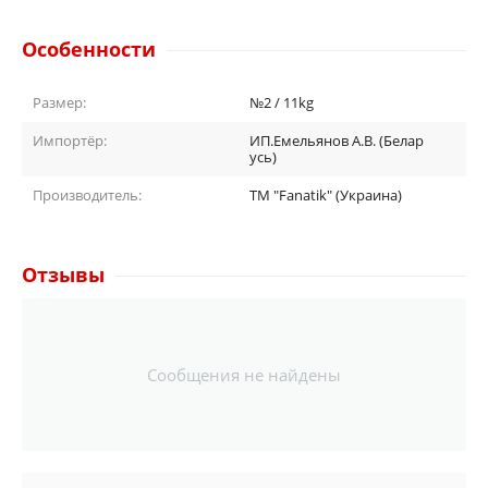
Особенности
Размер:
№2 / 11kg
Импортёр:
ИП.Емельянов А.В. (Белар
усь)
Производитель:
TM "Fanatik" (Украина)
Отзывы
Сообщения не найдены