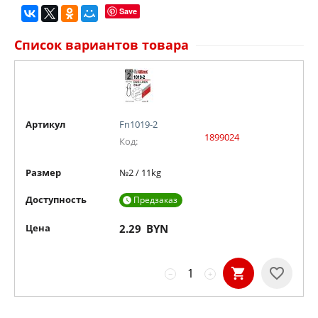
Save
Список вариантов товара
Артикул
Fn1019-2
1899024
Код:
Размер
№2 / 11kg
Доступность
Предзаказ

Цена
2.29
BYN
−
+