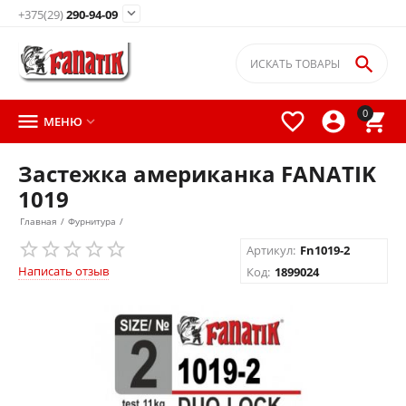

+375(29)
290-94-09

0




МЕНЮ

Застежка американка FANATIK
1019
Главная
/
Фурнитура
/
Артикул:
Fn1019-2
Написать отзыв
Код:
1899024