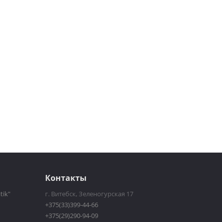
Контакты
tik"
г. Витебск, Зеленогурская 17
+375(33)399-44-66
+375(29)290-94-09