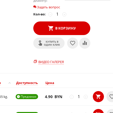
диаметр:
Задать вопрос
Кол-во:
−
+
В КОРЗИНУ
КУПИТЬ В
ОДИН КЛИК
ВИДЕО ГАЛЕРЕЯ
р
Доступность
Цена
4.90
BYN
55 kg.
Предзаказ

−
+