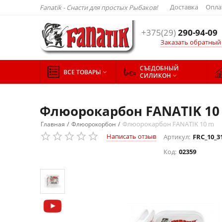
Доставка
Опла
Fanatik - Снасти для простых Рыбаков!
+375(29)
290-94-09
Заказать обратный
СЪЕДОБНЫЙ
ВСЕ ТОВАРЫ

СИЛИКОН

Флюорокарбон FANATIK 10
/
/
Флюорокарбон FANATIK 10 m
Главная
Флюорокорбон
Написать отзыв
Артикул:
FRC_10_3
Код:
02359