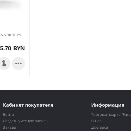
 ровным, круглым сечением.
етных «флюров», отсутствует.
е.
стоинство, ведь только очень жесткая поверхность жилки успешно
NATIK 10 m
5.70
BYN

Кабинет покупателя
Информация
Войти
Торговая марка "Fana
Создать учетную запись
О нас
Заказы
Доставка