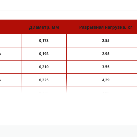
Диаметр, мм
Разрывная нагрузка, кг
0,173
2.55
m
0,193
2.95
0,210
3.55
m
0,225
4,29
0,238
4.90
0,261
5.45
0,293
6.55
0,313
7.10