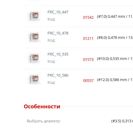
FRC_10_447
(#7.0) 0,447 mm / 11
01542
Код:
FRC_10_478
(#8.0) 0,478 mm / 13
01211
Код:
FRC_10_535
(#10.0) 0,535 mm / 1
01573
Код:
FRC_10_586
(#12.0) 0,586 mm / 1
00557
Код:
Особенности
Выбрать диаметр:
(#3.5) 0,313