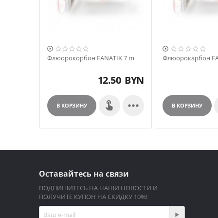
Это качественный продукт: ярко блестящий монофил с
Мутноватый молочный оттенок, характерный для бюдж
Жилка идеально прозрачна и поэтому незаметна в вод
Она жесткая – для флюорокарбона это безусловное до
сопротивляется истиранию и срезам.


Флюорокорбон FANATIK 7 m
Флюорокарбон FA
12.50
BYN

В КОРЗИНУ
В КОРЗИНУ
Оставайтесь на связи
ПОДПИШИТЕСЬ НА НАШИ НОВОСТИ И
ПОЛУЧИТЕ КУПОН НА СКИДКУ 10%!