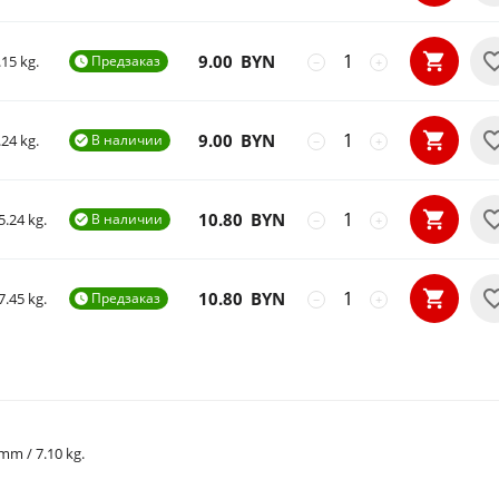
9.00
BYN
.15 kg.
Предзаказ

−
+
9.00
BYN
.24 kg.
В наличии

−
+
10.80
BYN
5.24 kg.
В наличии

−
+
10.80
BYN
7.45 kg.
Предзаказ

−
+
 mm / 7.10 kg.