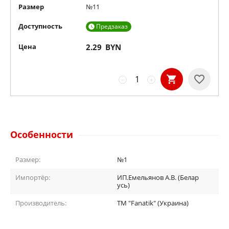
Размер
№11
Доступность
Предзаказ

Цена
2.29
BYN
−
+
Особенности
Размер:
№1
Импортёр:
ИП.Емельянов А.В. (Белар
усь)
Производитель:
TM "Fanatik" (Украина)