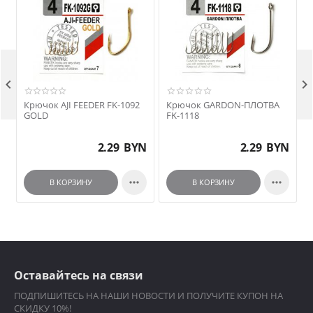


Крючок AJI FEEDER FK-1092
Крючок GARDON-ПЛОТВА
GOLD
FK-1118
2.29
BYN
2.29
BYN


В КОРЗИНУ
В КОРЗИНУ
Оставайтесь на связи
ПОДПИШИТЕСЬ НА НАШИ НОВОСТИ И ПОЛУЧИТЕ КУПОН НА
СКИДКУ 10%!