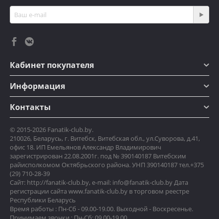
Кабинет покупателя
Информация
Контакты
© 2015-2026 Fanatik-club.by.
210026, Беларусь, г. Витебск, Витебская обл., ул.Суворова, д.41,
офис 18. ИП Емельянов Александр Владимирович
зарегистрирован 22.08.2001г. под № 390140187 Витебским
райисполкомом Октябрьского района. УНП 390140187 тел.+375
(29) 710-28-39
Сайт: http://fanatik-club.by, e-mail: info@fanatik-club.by Дата
регистрации сайта www.fanatik-club.by в торговом реестре
Республики Беларусь
Время работы : Пн-Сб - 09.00-19.00. Выходной - Воскресенье.
Принимаем звонки : Пн-Сб: 09.00-19.00