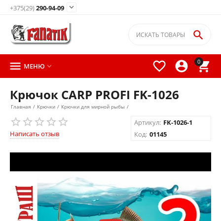

+375(29)
290-94-09

0




МЕНЮ

Крючок CARP PROFI FK-1026
Главная
/
Крючки
/
Крючки для мирной рыбы
/
Артикул:
FK-1026-1
Написать отзыв
Код:
01145