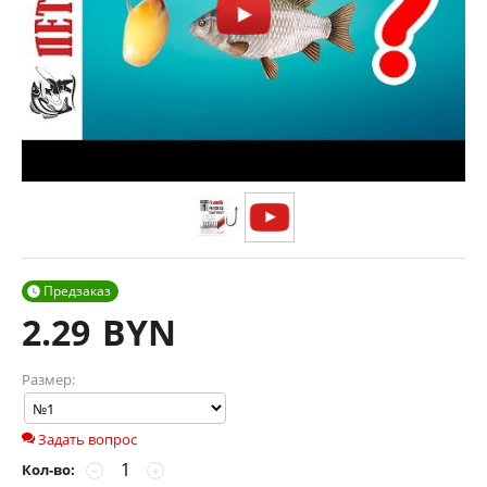
Предзаказ

2.29
BYN
Размер:
Задать вопрос
Кол-во:
−
+